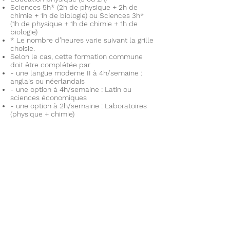
Sciences 5h* (2h de physique + 2h de
chimie + 1h de biologie) ou Sciences 3h*
(1h de physique + 1h de chimie + 1h de
biologie)
* Le nombre d’heures varie suivant la grille
choisie.
Selon le cas, cette formation commune
doit être complétée par
- une langue moderne II à 4h/semaine :
anglais ou néerlandais
- une option à 4h/semaine : Latin ou
sciences économiques
- une option à 2h/semaine : Laboratoires
(physique + chimie)
A l'origine
En 1446, le couvent des
Récollets s'établit dans
Ath, à l'emplacement de
l'actuel Athénée. La rue
des récollets longeait le
couvent des cordeliers
qui, lors de la
réformation ou