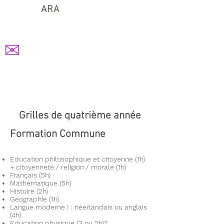
ARA
✉
Grilles de quatrième année
Formation Commune
Education philosophique et citoyenne (1h)
+ citoyenneté / religion / morale (1h)
Français (5h)
Mathématique (5h)
Histoire (2h)
Géographie (1h)
Langue moderne I : néerlandais ou anglais
(4h)
Education physique (3 ou 2h)*