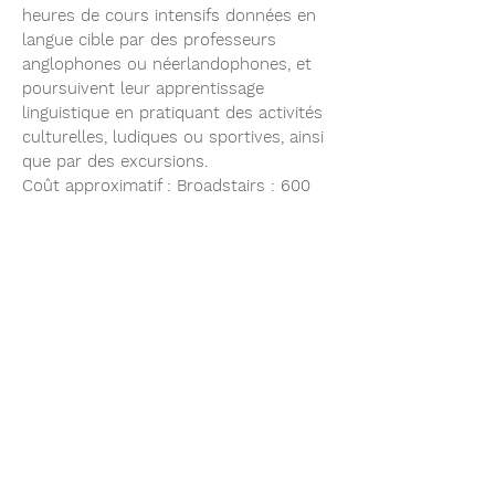
heures de cours intensifs données en
langue cible par des professeurs
anglophones ou néerlandophones, et
poursuivent leur apprentissage
linguistique en pratiquant des activités
culturelles, ludiques ou sportives, ainsi
que par des excursions.
Coût approximatif : Broadstairs : 600
euros, repas compris, repas compris (!
passeport et E.T.A.)
Pays-Bas : 560
euros, repas compris.
Des activités sont organisées pour
diminuer le prix. Le logement à
Broadstairs se fait en famille d’accueil.
Le logement à la Côte belge se fait à
l’hôtel.
- en sixième année :
Option scientifique : 4 jours à Han-